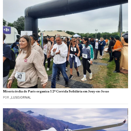
Misericórdia de Paris organiza 12ª Corrida Solidária em Jouy‑en‑Josas
POR
_LUSOJORNAL