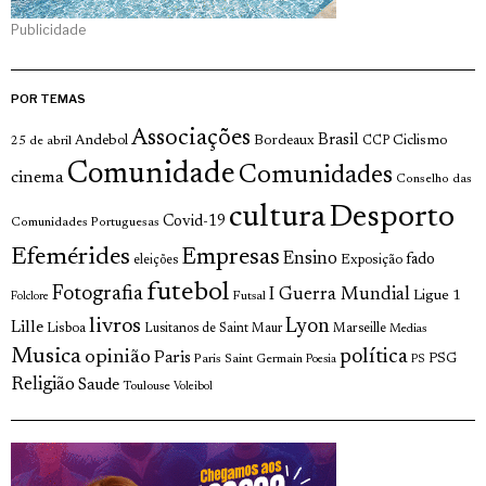
Publicidade
POR TEMAS
Associações
Brasil
Andebol
Bordeaux
Ciclismo
25 de abril
CCP
Comunidade
Comunidades
cinema
Conselho das
cultura
Desporto
Covid-19
Comunidades Portuguesas
Efemérides
Empresas
Ensino
fado
Exposição
eleições
futebol
Fotografia
I Guerra Mundial
Ligue 1
Futsal
Folclore
livros
Lyon
Lille
Lisboa
Lusitanos de Saint Maur
Marseille
Medias
Musica
política
opinião
Paris
Paris Saint Germain
PSG
Poesia
PS
Religião
Saude
Toulouse
Voleibol