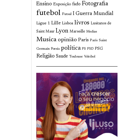
Fotografia
Ensino
fado
Exposição
futebol
I Guerra Mundial
Futsal
livros
Lille
Ligue 1
Lisboa
Lusitanos de
Lyon
Saint Maur
Marseille
Medias
Musica
opinião
Paris
Paris Saint
política
Germain
PSG
Poesia
PS
PSD
Religião
Saude
Toulouse
Voleibol