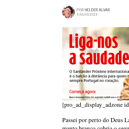
POR
HELDER ALVAR
3 JULHO, 2023
[pro_ad_display_adzone i
Passei por perto do Deus L
manto branco cobria o segu