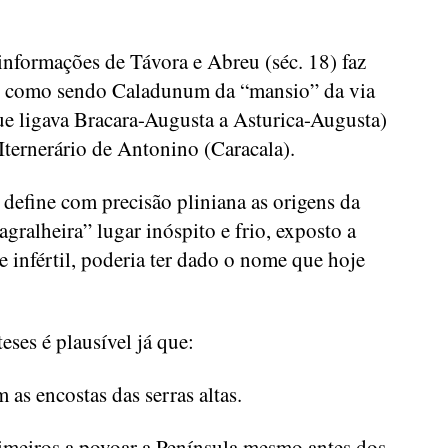
nformações de Távora e Abreu (séc. 18) faz
e) como sendo Caladunum da “mansio” da via
ue ligava Bracara-Augusta a Asturica-Augusta)
Iternerário de Antonino (Caracala).
define com precisão pliniana as origens da
agralheira” lugar inóspito e frio, exposto a
 e infértil, poderia ter dado o nome que hoje
eses é plausível já que:
 as encostas das serras altas.
imeiros a povoar a Península mesmo antes dos