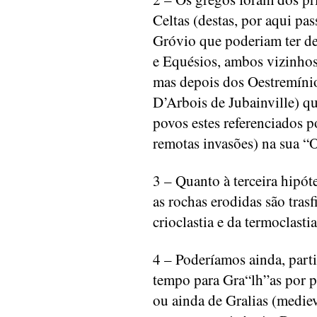
Celtas (destas, por aqui p
Gróvio que poderiam ter d
e Equésios, ambos vizinho
mas depois dos Oestremínio
D’Arbois de Jubainville) qu
povos estes referenciados p
remotas invasões) na sua “
3 – Quanto à terceira hipót
as rochas erodidas são trasf
crioclastia e da termoclastia
4 – Poderíamos ainda, part
tempo para Gra“lh”as por p
ou ainda de Gralias (mediev