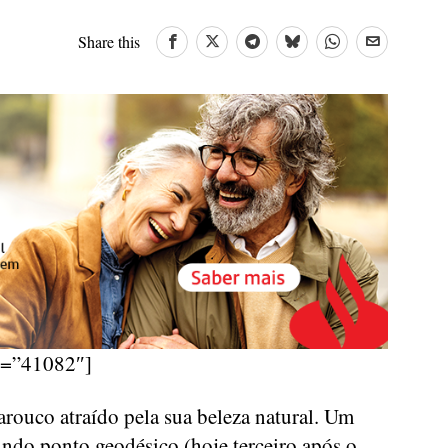
Share this
d=”41082″]
arouco atraído pela sua beleza natural. Um
ndo ponto geodésico (hoje terceiro após o