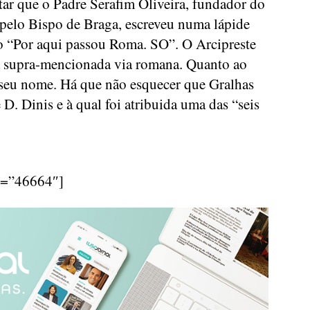
otar que o Padre Serafim Oliveira, fundador do
pelo Bispo de Braga, escreveu numa lápide
o “Por aqui passou Roma. SO”. O Arcipreste
e à supra-mencionada via romana. Quanto ao
o seu nome. Há que não esquecer que Gralhas
 D. Dinis e à qual foi atribuida uma das “seis
d=”46664″]