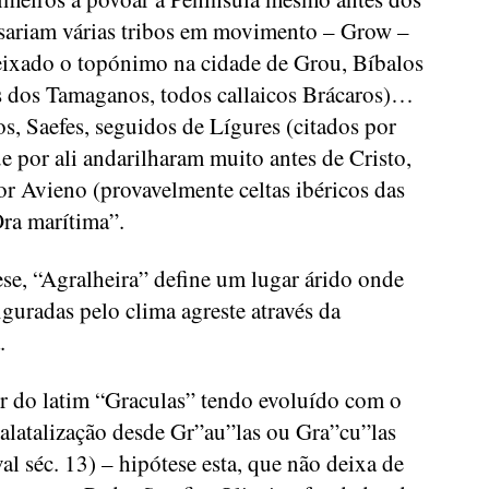
assariam várias tribos em movimento – Grow –
eixado o topónimo na cidade de Grou, Bíbalos
s dos Tamaganos, todos callaicos Brácaros)…
s, Saefes, seguidos de Lígures (citados por
e por ali andarilharam muito antes de Cristo,
or Avieno (provavelmente celtas ibéricos das
Ora marítima”.
ese, “Agralheira” define um lugar árido onde
iguradas pelo clima agreste através da
.
ir do latim “Graculas” tendo evoluído com o
alatalização desde Gr”au”las ou Gra”cu”las
al séc. 13) – hipótese esta, que não deixa de