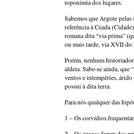
toponimia dos lugares.
Sabemos que Argote pelas i
referência à Ceada (Cidad
romana dita “via prima” (q
ou mais tarde, via XVII do 
Porém, nenhum historiador 
aldeia. Sabe-se ainda, que “
ventos e intempéries, árido
possui à dita terra.
Para nós qualquer das hipót
1 – Os corvídios frequentam
2 – Os gregos foram dos pr