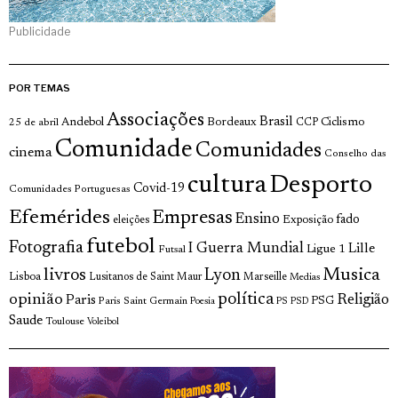
Publicidade
POR TEMAS
Associações
Brasil
Andebol
Bordeaux
Ciclismo
25 de abril
CCP
Comunidade
Comunidades
cinema
Conselho das
cultura
Desporto
Covid-19
Comunidades Portuguesas
Efemérides
Empresas
Ensino
fado
Exposição
eleições
futebol
Fotografia
I Guerra Mundial
Lille
Ligue 1
Futsal
livros
Musica
Lyon
Lisboa
Lusitanos de Saint Maur
Marseille
Medias
opinião
política
Religião
Paris
Paris Saint Germain
PSG
Poesia
PS
PSD
Saude
Toulouse
Voleibol